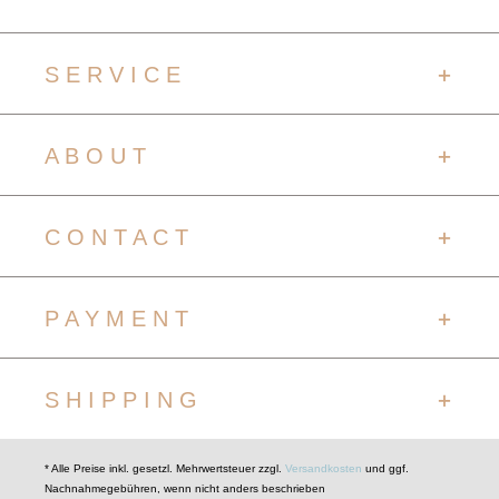
S E R V I C E
A B O U T
C O N T A C T
P A Y M E N T
S H I P P I N G
* Alle Preise inkl. gesetzl. Mehrwertsteuer zzgl.
Versandkosten
und ggf.
Nachnahmegebühren, wenn nicht anders beschrieben